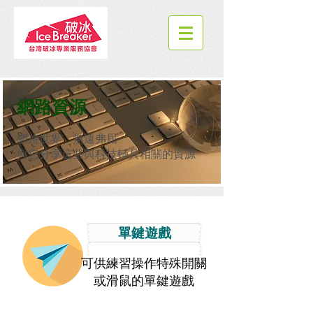
網路資源
網路世界 無遠弗屆
與您分享這些與科技輔具相關的資源
單鍵遊戲
可供練習操作特殊開關
或滑鼠的單鍵遊戲