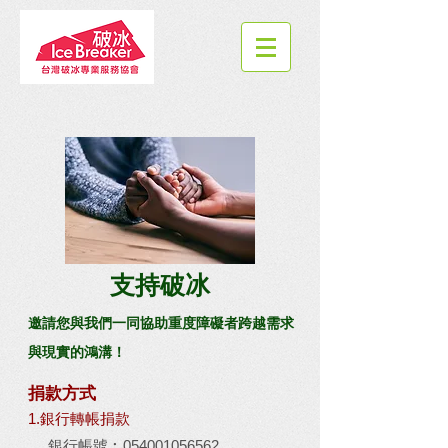
支持破冰
邀請您與我們一同協助重度障礙者跨越需求
與現實的鴻溝！
捐款方式
1.銀行轉帳捐款
銀行帳號︰054001056562