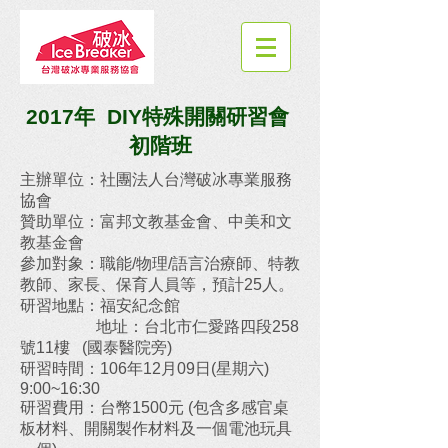
2017年 DIY特殊開關研習會
初階班
主辦單位：社團法人台灣破冰專業服務
協會
贊助單位：富邦文教基金會、中美和文
教基金會
參加對象：職能/物理/語言治療師、特教
教師、家長、保育人員等，預計25人。
研習地點：福安紀念館
地址：台北市仁愛路四段258
號11樓 (國泰醫院旁)
研習時間：106年12月09日(星期六)
9:00~16:30
研習費用：台幣1500元 (包含多感官桌
板材料、開關製作材料及一個電池玩具